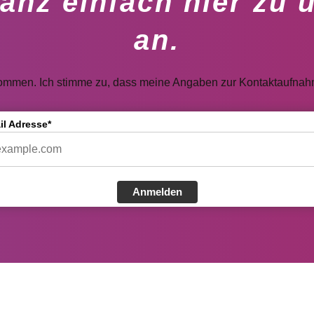
anz einfach hier zu 
an.
ommen. Ich stimme zu, dass meine Angaben zur Kontaktaufnahm
il Adresse*
Anmelden