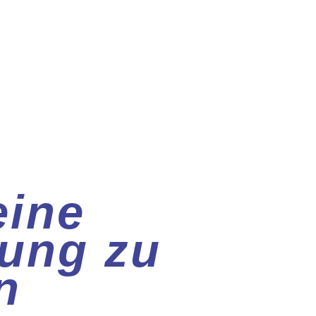
eine
ung zu
n